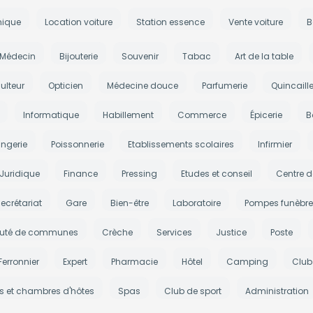
nique
Location voiture
Station essence
Vente voiture
B
Médecin
Bijouterie
Souvenir
Tabac
Art de la table
ulteur
Opticien
Médecine douce
Parfumerie
Quincaille
Informatique
Habillement
Commerce
Épicerie
B
ngerie
Poissonnerie
Etablissements scolaires
Infirmier
Juridique
Finance
Pressing
Etudes et conseil
Centre d
ecrétariat
Gare
Bien-être
Laboratoire
Pompes funèbre
té de communes
Crèche
Services
Justice
Poste
Ferronnier
Expert
Pharmacie
Hôtel
Camping
Club
es et chambres d'hôtes
Spas
Club de sport
Administration