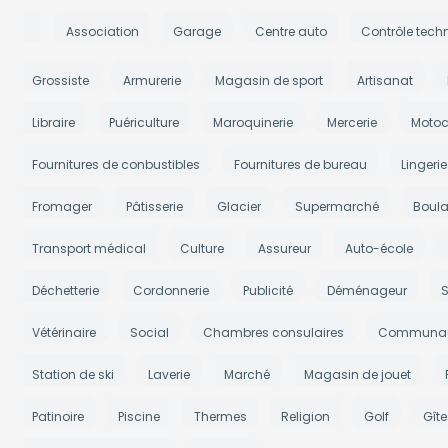
Association
Garage
Centre auto
Contrôle tech
Grossiste
Armurerie
Magasin de sport
Artisanat
Libraire
Puériculture
Maroquinerie
Mercerie
Motoc
Fournitures de conbustibles
Fournitures de bureau
Lingerie
Fromager
Pâtisserie
Glacier
Supermarché
Boula
Transport médical
Culture
Assureur
Auto-école
Déchetterie
Cordonnerie
Publicité
Déménageur
S
Vétérinaire
Social
Chambres consulaires
Communau
Station de ski
Laverie
Marché
Magasin de jouet
Patinoire
Piscine
Thermes
Religion
Golf
Gît