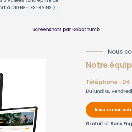
s 3 Vallées (Entreprise de
ort à DIGNE-LES-BAINS )
Screenshots par Robothumb
Nous co
Notre équipe
Téléphone : 04 
Du lundi au vendredi
Inscrire mon ent
Gratuit
et
Sans En