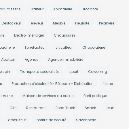
ar Brasserie
Traiteur
Animalerie
Brocante
Destockeur
éleveur
Meuble
Fleuriste
Pepinière
rie
Electro-ménager
Chaussures
oucherie
Torréfacteur
viticulteur
Chocolaterie
Abattoir
Agence
Agence immobilière
e soin
Transports spécialisés
sport
Coworking
s
Production d'électricité - Réseaux - Distribution
Usine
mairie
Maison de services au public
Parti politique
Gite
Restaurant
Food Truck
Snack
Jeux
apiculteur
Institut de beauté
Savonnerie