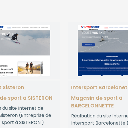
t Sisteron
Intersport Barcelonet
de sport à SISTERON
Magasin de sport à
BARCELONNETTE
 du site Internet de
Sisteron (Entreprise de
Réalisation du site Intern
 sport à SISTERON )
Intersport Barcelonette 