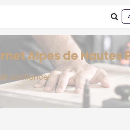
ternet Alpes de Hautes
ait confiance!