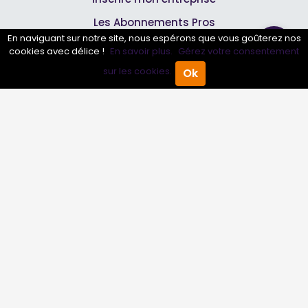
Les Abonnements Pros
En naviguant sur notre site, nous espérons que vous goûterez nos
cookies avec délice !
En savoir plus.
Gérez votre consentement
Infos
sur les cookies.
Ok
Accueil
Annuaire Pro
Agenda
Menu
Mentions légales et CGV
Suivez-nous
© 2007-2026
Toutle04