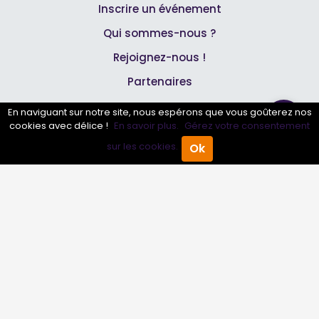
Inscrire un événement
Qui sommes-nous ?
Rejoignez-nous !
Partenaires
En naviguant sur notre site, nous espérons que vous goûterez nos
Professionnels
cookies avec délice !
En savoir plus.
Gérez votre consentement
sur les cookies.
Ok
Accueil
Annuaire Pro
Agenda
Menu
Annuaire pro
Inscrire mon entreprise
Les Abonnements Pros
Infos
Mentions légales et CGV