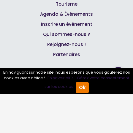
Tourisme
Agenda & Événements
Inscrire un événement
Qui sommes-nous ?
Rejoignez-nous !
Partenaires
Professionnels
En naviguant sur notre site, nous espérons que vous goûterez nos
cookies avec délice !
En savoir plus.
Gérez votre consentement
sur les cookies.
Ok
Annuaire pro
Accueil
Annuaire Pro
Agenda
Menu
Inscrire mon entreprise
Les Abonnements Pros
Infos