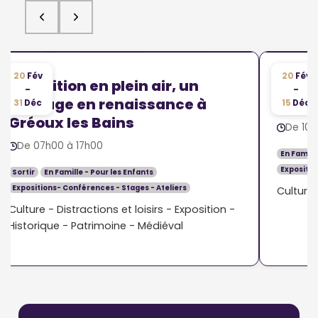
20
Fév
20
Fév
Exposition en plein air, un
Expos
-
-
héritage en renaissance à
Quin
31
Déc
15
Déc
Gréoux les Bains
De 10h
De 07h00 à 17h00
En Famill
Expositio
Sortir
En Famille - Pour les Enfants
Expositions- Conférences - Stages - Ateliers
Culture 
Culture - Distractions et loisirs - Exposition -
Historique - Patrimoine - Médiéval