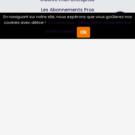
Les Abonnements Pros
En naviguant sur notre site, nous espérons que vous goûterez nos
cookies avec délice !
En savoir plus.
Gérez votre consentement
Infos
sur les cookies.
Ok
Accueil
Annuaire Pro
Agenda
Menu
Mentions légales et CGV
Suivez-nous
© 2007-2026
Toutle04