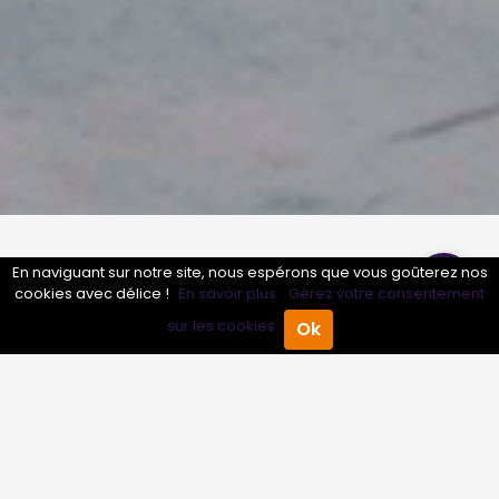
En naviguant sur notre site, nous espérons que vous goûterez nos
Nos valeurs
cookies avec délice !
En savoir plus.
Gérez votre consentement
sur les cookies.
Ok
Accueil
Annuaire Pro
Agenda
Menu
Simplicité
La multiplicité des technologies du Web, leur rapidité