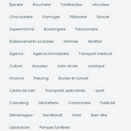
Épicerie
Boucherie
Torréfacteur
viticulteur
Chocolaterie
Fromager
Pâtisserie
Glacier
Supermarché
Boulangerie
Poissonnerie
Etablissements scolaires
Infirmier
Abattoir
Agence
Agence immobilière
Transport médical
Culture
Assureur
Auto-école
Juridique
Finance
Pressing
Etudes et conseil
Centre de soin
Transports spécialisés
sport
Coworking
Déchetterie
Cordonnerie
Publicité
Déménageur
Secrétariat
Gare
Bien-être
Laboratoire
Pompes funèbres