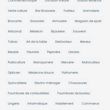
Contrôle technique
Location voiture
Station essence
Vente voiture
Bar Brasserie
Traiteur
Animalerie
Brocante
Grossiste
Armurerie
Magasin de sport
Artisanat
Médecin
Bijouterie
Souvenir
Tabac
Art de la table
Destockeur
éleveur
Meuble
Fleuriste
Pepinière
Libraire
Puériculture
Maroquinerie
Mercerie
Motoculteur
Opticien
Médecine douce
Parfumerie
Quincaillerie
Electro-ménager
Chaussures
Fournitures de conbustibles
Fournitures de bureau
Lingerie
Informatique
Habillement
Commerce