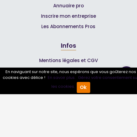
Annuaire pro
Inscrire mon entreprise
Les Abonnements Pros
Infos
Mentions légales et CGV
En naviguant sur notre site, nous espérons que vous goûterez nos
cookies avec délice !
En savoir plus.
Gérez votre consentement su
Suivez-nous
les cookies.
Ok
Accueil
Annuaire Pro
Agenda
Menu