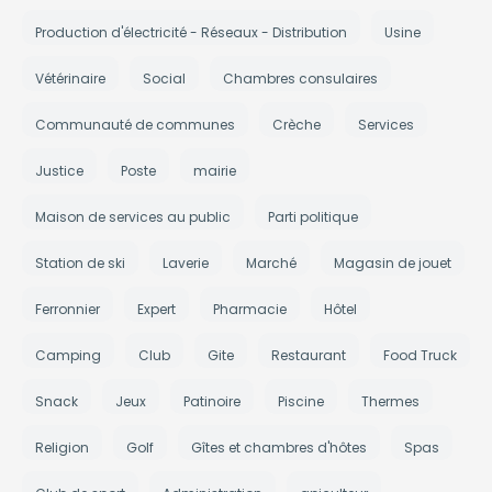
Production d'électricité - Réseaux - Distribution
Usine
Vétérinaire
Social
Chambres consulaires
Communauté de communes
Crèche
Services
Justice
Poste
mairie
Maison de services au public
Parti politique
Station de ski
Laverie
Marché
Magasin de jouet
Ferronnier
Expert
Pharmacie
Hôtel
Camping
Club
Gite
Restaurant
Food Truck
Snack
Jeux
Patinoire
Piscine
Thermes
Religion
Golf
Gîtes et chambres d'hôtes
Spas