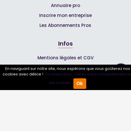
Annuaire pro
Inscrire mon entreprise
Les Abonnements Pros
Infos
Mentions légales et CGV
En naviguant sur notre site, nous espérons que vous goûterez nos
cookies avec délice !
En savoir plus.
Gérez votre consentement su
Suivez-nous
les cookies.
Ok
Accueil
Annuaire Pro
Agenda
Menu