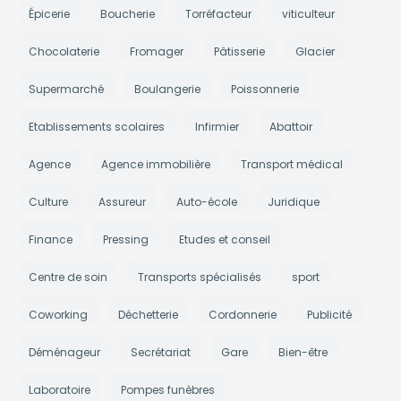
Épicerie
Boucherie
Torréfacteur
viticulteur
Chocolaterie
Fromager
Pâtisserie
Glacier
Supermarché
Boulangerie
Poissonnerie
Etablissements scolaires
Infirmier
Abattoir
Agence
Agence immobilière
Transport médical
Culture
Assureur
Auto-école
Juridique
Finance
Pressing
Etudes et conseil
Centre de soin
Transports spécialisés
sport
Coworking
Déchetterie
Cordonnerie
Publicité
Déménageur
Secrétariat
Gare
Bien-être
Laboratoire
Pompes funèbres