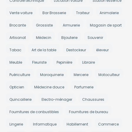
Contrôle technique
Location voiture
Station essence
Vente voiture
Bar Brasserie
Traiteur
Animalerie
Brocante
Grossiste
Armurerie
Magasin de sport
Artisanat
Médecin
Bijouterie
Souvenir
Tabac
Art de la table
Destockeur
éleveur
Meuble
Fleuriste
Pepinière
Libraire
Puériculture
Maroquinerie
Mercerie
Motoculteur
Opticien
Médecine douce
Parfumerie
Quincaillerie
Electro-ménager
Chaussures
Fournitures de conbustibles
Fournitures de bureau
Lingerie
Informatique
Habillement
Commerce