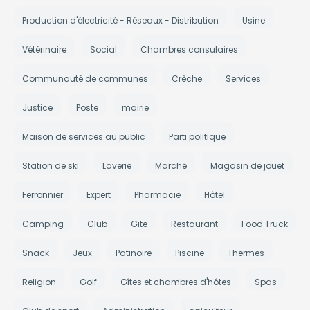
Production d'électricité - Réseaux - Distribution
Usine
Vétérinaire
Social
Chambres consulaires
Communauté de communes
Crèche
Services
Justice
Poste
mairie
Maison de services au public
Parti politique
Station de ski
Laverie
Marché
Magasin de jouet
Ferronnier
Expert
Pharmacie
Hôtel
Camping
Club
Gite
Restaurant
Food Truck
Snack
Jeux
Patinoire
Piscine
Thermes
Religion
Golf
Gîtes et chambres d'hôtes
Spas