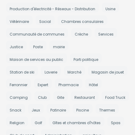
Production d'électricité - Réseaux - Distribution
Usine
Vétérinaire
Social
Chambres consulaires
Communauté de communes
Crèche
Services
Justice
Poste
mairie
Maison de services au public
Parti politique
Station de ski
Laverie
Marché
Magasin de jouet
Ferronnier
Expert
Pharmacie
Hôtel
Camping
Club
Gite
Restaurant
Food Truck
Snack
Jeux
Patinoire
Piscine
Thermes
Religion
Golf
Gîtes et chambres d'hôtes
Spas