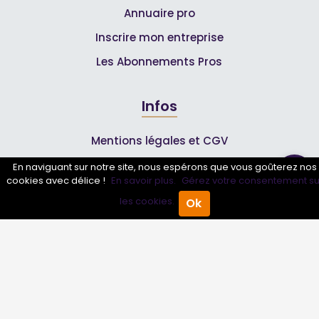
Annuaire pro
Inscrire mon entreprise
Les Abonnements Pros
Infos
Mentions légales et CGV
En naviguant sur notre site, nous espérons que vous goûterez nos
cookies avec délice !
En savoir plus.
Gérez votre consentement su
Suivez-nous
les cookies.
Ok
Accueil
Annuaire Pro
Agenda
Menu