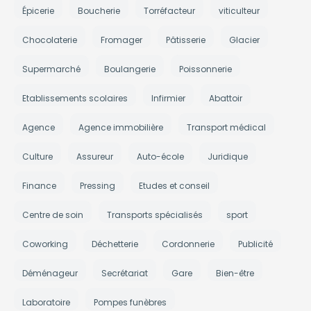
Épicerie
Boucherie
Torréfacteur
viticulteur
Chocolaterie
Fromager
Pâtisserie
Glacier
Supermarché
Boulangerie
Poissonnerie
Etablissements scolaires
Infirmier
Abattoir
Agence
Agence immobilière
Transport médical
Culture
Assureur
Auto-école
Juridique
Finance
Pressing
Etudes et conseil
Centre de soin
Transports spécialisés
sport
Coworking
Déchetterie
Cordonnerie
Publicité
Déménageur
Secrétariat
Gare
Bien-être
Laboratoire
Pompes funèbres