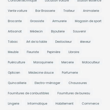
Contrôle technique
Location voiture
Station essence
Vente voiture
Bar Brasserie
Traiteur
Animalerie
Brocante
Grossiste
Armurerie
Magasin de sport
Artisanat
Médecin
Bijouterie
Souvenir
Tabac
Art de la table
Destockeur
éleveur
Meuble
Fleuriste
Pepinière
Libraire
Puériculture
Maroquinerie
Mercerie
Motoculteur
Opticien
Médecine douce
Parfumerie
Quincaillerie
Electro-ménager
Chaussures
Fournitures de conbustibles
Fournitures de bureau
Lingerie
Informatique
Habillement
Commerce