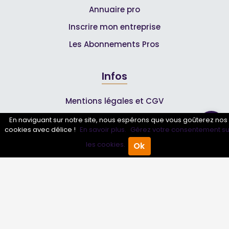
Annuaire pro
Inscrire mon entreprise
Les Abonnements Pros
Infos
Mentions légales et CGV
En naviguant sur notre site, nous espérons que vous goûterez nos
cookies avec délice !
En savoir plus.
Gérez votre consentement su
Suivez-nous
les cookies.
Ok
Accueil
Annuaire Pro
Agenda
Menu