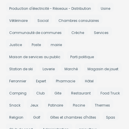
Production d'électricité - Réseaux - Distribution
Usine
Vétérinaire
Social
Chambres consulaires
Communauté de communes
Crèche
Services
Justice
Poste
mairie
Maison de services au public
Parti politique
Station de ski
Laverie
Marché
Magasin de jouet
Ferronnier
Expert
Pharmacie
Hôtel
Camping
Club
Gite
Restaurant
Food Truck
Snack
Jeux
Patinoire
Piscine
Thermes
Religion
Golf
Gîtes et chambres d'hôtes
Spas