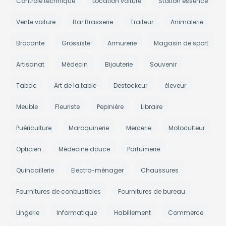
Contrôle technique
Location voiture
Station essence
Vente voiture
Bar Brasserie
Traiteur
Animalerie
Brocante
Grossiste
Armurerie
Magasin de sport
Artisanat
Médecin
Bijouterie
Souvenir
Tabac
Art de la table
Destockeur
éleveur
Meuble
Fleuriste
Pepinière
Libraire
Puériculture
Maroquinerie
Mercerie
Motoculteur
Opticien
Médecine douce
Parfumerie
Quincaillerie
Electro-ménager
Chaussures
Fournitures de conbustibles
Fournitures de bureau
Lingerie
Informatique
Habillement
Commerce