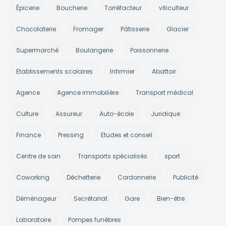
Épicerie
Boucherie
Torréfacteur
viticulteur
Chocolaterie
Fromager
Pâtisserie
Glacier
Supermarché
Boulangerie
Poissonnerie
Etablissements scolaires
Infirmier
Abattoir
Agence
Agence immobilière
Transport médical
Culture
Assureur
Auto-école
Juridique
Finance
Pressing
Etudes et conseil
Centre de soin
Transports spécialisés
sport
Coworking
Déchetterie
Cordonnerie
Publicité
Déménageur
Secrétariat
Gare
Bien-être
Laboratoire
Pompes funèbres