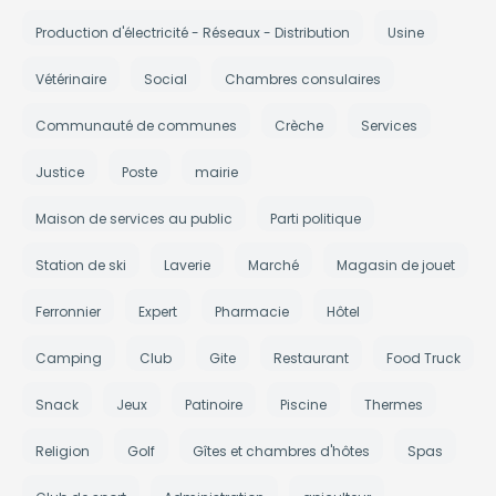
Production d'électricité - Réseaux - Distribution
Usine
Vétérinaire
Social
Chambres consulaires
Communauté de communes
Crèche
Services
Justice
Poste
mairie
Maison de services au public
Parti politique
Station de ski
Laverie
Marché
Magasin de jouet
Ferronnier
Expert
Pharmacie
Hôtel
Camping
Club
Gite
Restaurant
Food Truck
Snack
Jeux
Patinoire
Piscine
Thermes
Religion
Golf
Gîtes et chambres d'hôtes
Spas