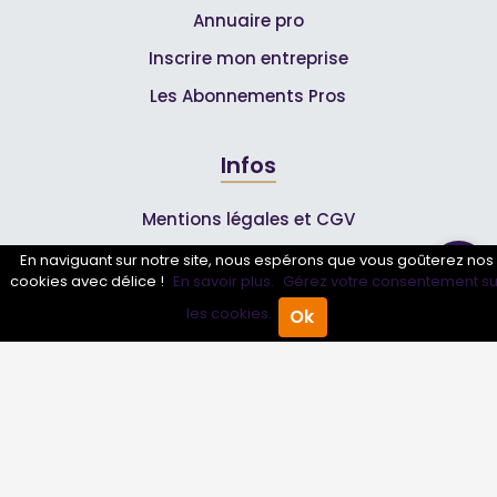
Annuaire pro
Inscrire mon entreprise
Les Abonnements Pros
Infos
Mentions légales et CGV
En naviguant sur notre site, nous espérons que vous goûterez nos
cookies avec délice !
En savoir plus.
Gérez votre consentement su
Suivez-nous
les cookies.
Ok
Accueil
Annuaire Pro
Agenda
Menu