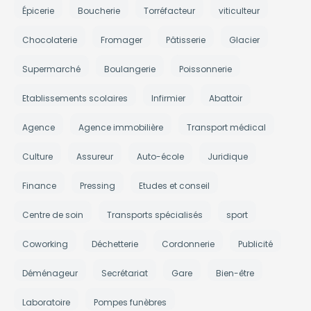
Épicerie
Boucherie
Torréfacteur
viticulteur
Chocolaterie
Fromager
Pâtisserie
Glacier
Supermarché
Boulangerie
Poissonnerie
Etablissements scolaires
Infirmier
Abattoir
Agence
Agence immobilière
Transport médical
Culture
Assureur
Auto-école
Juridique
Finance
Pressing
Etudes et conseil
Centre de soin
Transports spécialisés
sport
Coworking
Déchetterie
Cordonnerie
Publicité
Déménageur
Secrétariat
Gare
Bien-être
Laboratoire
Pompes funèbres