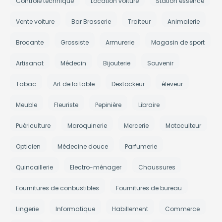
Contrôle technique
Location voiture
Station essence
Vente voiture
Bar Brasserie
Traiteur
Animalerie
Brocante
Grossiste
Armurerie
Magasin de sport
Artisanat
Médecin
Bijouterie
Souvenir
Tabac
Art de la table
Destockeur
éleveur
Meuble
Fleuriste
Pepinière
Libraire
Puériculture
Maroquinerie
Mercerie
Motoculteur
Opticien
Médecine douce
Parfumerie
Quincaillerie
Electro-ménager
Chaussures
Fournitures de conbustibles
Fournitures de bureau
Lingerie
Informatique
Habillement
Commerce