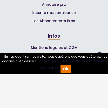
Annuaire pro
Inscrire mon entreprise
Les Abonnements Pros
Infos
Mentions légales et CGV
En naviguant sur notre site, nous espérons que vous goûterez nos
cookies avec délice !
En savoir plus.
Gérez votre consentement su
Suivez-nous
les cookies.
Ok
Accueil
Annuaire Pro
Agenda
Menu