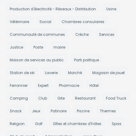
Production d'électricité - Réseaux - Distribution
Usine
Vétérinaire
Social
Chambres consulaires
Communauté de communes
Crèche
Services
Justice
Poste
mairie
Maison de services au public
Parti politique
Station de ski
Laverie
Marché
Magasin de jouet
Ferronnier
Expert
Pharmacie
Hôtel
Camping
Club
Gite
Restaurant
Food Truck
Snack
Jeux
Patinoire
Piscine
Thermes
Religion
Golf
Gîtes et chambres d'hôtes
Spas