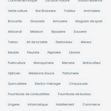
Contrôle technique
Location voiture
Station essence
Vente voiture
Bar Brasserie
Traiteur
Animalerie
Brocante
Grossiste
Armurerie
Magasin de sport
Artisanat
Médecin
Bijouterie
Souvenir
Tabac
Art de la table
Destockeur
éleveur
Meuble
Fleuriste
Pepinière
Libraire
Puériculture
Maroquinerie
Mercerie
Motoculteur
Opticien
Médecine douce
Parfumerie
Quincaillerie
Electro-ménager
Chaussures
Fournitures de conbustibles
Fournitures de bureau
Lingerie
Informatique
Habillement
Commerce