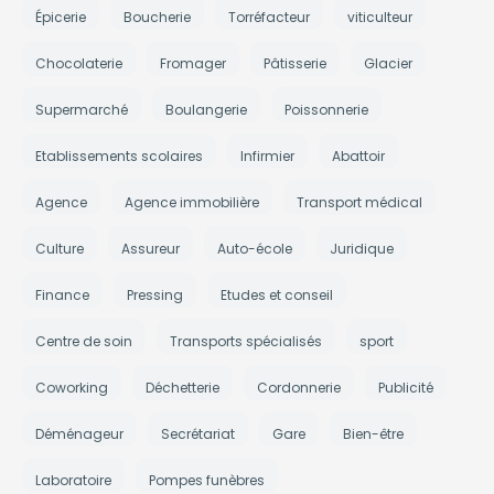
Épicerie
Boucherie
Torréfacteur
viticulteur
Chocolaterie
Fromager
Pâtisserie
Glacier
Supermarché
Boulangerie
Poissonnerie
Etablissements scolaires
Infirmier
Abattoir
Agence
Agence immobilière
Transport médical
Culture
Assureur
Auto-école
Juridique
Finance
Pressing
Etudes et conseil
Centre de soin
Transports spécialisés
sport
Coworking
Déchetterie
Cordonnerie
Publicité
Déménageur
Secrétariat
Gare
Bien-être
Laboratoire
Pompes funèbres