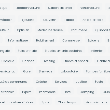
nique
Location voiture
Station essence
Vente voiture
B
Médecin
Bijouterie
Souvenir
Tabac
Art de la table
ulteur
Opticien
Médecine douce
Parfumerie
Quincaille
Informatique
Habillement
Commerce
Épicerie
B
ngerie
Poissonnerie
Etablissements scolaires
Infirmier
Juridique
Finance
Pressing
Etudes et conseil
Centre d
ecrétariat
Gare
Bien-être
Laboratoire
Pompes funèbre
té de communes
Crèche
Services
Justice
Poste
Ferronnier
Expert
Pharmacie
Hôtel
Camping
Club
es et chambres d'hôtes
Spas
Club de sport
Administration