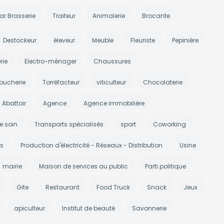
ar Brasserie
Traiteur
Animalerie
Brocante
Destockeur
éleveur
Meuble
Fleuriste
Pepinière
rie
Electro-ménager
Chaussures
oucherie
Torréfacteur
viticulteur
Chocolaterie
Abattoir
Agence
Agence immobilière
e soin
Transports spécialisés
sport
Coworking
s
Production d'électricité - Réseaux - Distribution
Usine
mairie
Maison de services au public
Parti politique
Gite
Restaurant
Food Truck
Snack
Jeux
apiculteur
Institut de beauté
Savonnerie