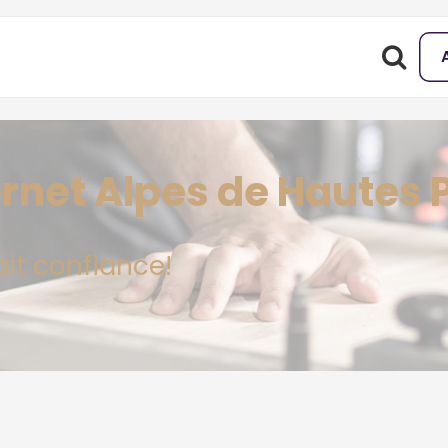
ternet Alpes de Hautes
ait confiance!