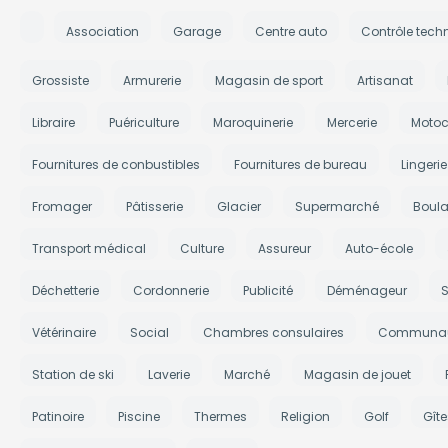
Association
Garage
Centre auto
Contrôle tech
Grossiste
Armurerie
Magasin de sport
Artisanat
Libraire
Puériculture
Maroquinerie
Mercerie
Motoc
Fournitures de conbustibles
Fournitures de bureau
Lingerie
Fromager
Pâtisserie
Glacier
Supermarché
Boula
Transport médical
Culture
Assureur
Auto-école
Déchetterie
Cordonnerie
Publicité
Déménageur
S
Vétérinaire
Social
Chambres consulaires
Communau
Station de ski
Laverie
Marché
Magasin de jouet
Patinoire
Piscine
Thermes
Religion
Golf
Gît