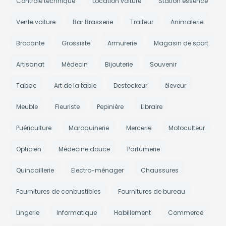
Contrôle technique
Location voiture
Station essence
Vente voiture
Bar Brasserie
Traiteur
Animalerie
Brocante
Grossiste
Armurerie
Magasin de sport
Artisanat
Médecin
Bijouterie
Souvenir
Tabac
Art de la table
Destockeur
éleveur
Meuble
Fleuriste
Pepinière
Libraire
Puériculture
Maroquinerie
Mercerie
Motoculteur
Opticien
Médecine douce
Parfumerie
Quincaillerie
Electro-ménager
Chaussures
Fournitures de conbustibles
Fournitures de bureau
Lingerie
Informatique
Habillement
Commerce