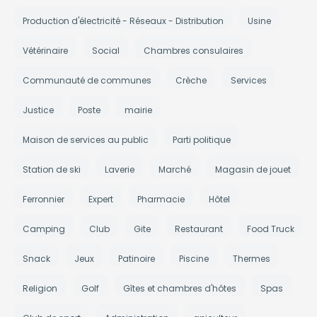
Production d'électricité - Réseaux - Distribution
Usine
Vétérinaire
Social
Chambres consulaires
Communauté de communes
Crèche
Services
Justice
Poste
mairie
Maison de services au public
Parti politique
Station de ski
Laverie
Marché
Magasin de jouet
Ferronnier
Expert
Pharmacie
Hôtel
Camping
Club
Gite
Restaurant
Food Truck
Snack
Jeux
Patinoire
Piscine
Thermes
Religion
Golf
Gîtes et chambres d'hôtes
Spas