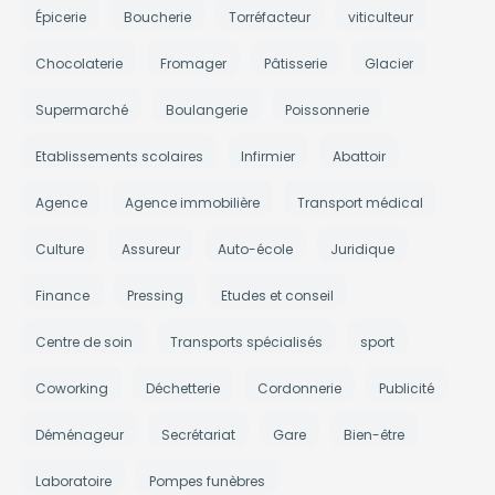
Épicerie
Boucherie
Torréfacteur
viticulteur
Chocolaterie
Fromager
Pâtisserie
Glacier
Supermarché
Boulangerie
Poissonnerie
Etablissements scolaires
Infirmier
Abattoir
Agence
Agence immobilière
Transport médical
Culture
Assureur
Auto-école
Juridique
Finance
Pressing
Etudes et conseil
Centre de soin
Transports spécialisés
sport
Coworking
Déchetterie
Cordonnerie
Publicité
Déménageur
Secrétariat
Gare
Bien-être
Laboratoire
Pompes funèbres