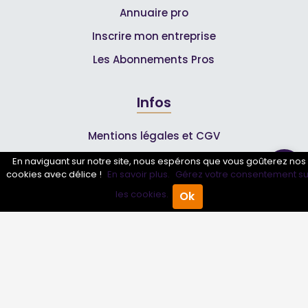
Annuaire pro
Inscrire mon entreprise
Les Abonnements Pros
Infos
Mentions légales et CGV
En naviguant sur notre site, nous espérons que vous goûterez nos
cookies avec délice !
En savoir plus.
Gérez votre consentement su
Suivez-nous
les cookies.
Ok
Accueil
Annuaire Pro
Agenda
Menu