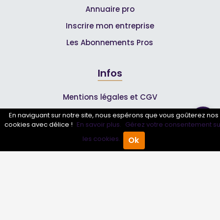
Annuaire pro
Inscrire mon entreprise
Les Abonnements Pros
Infos
Mentions légales et CGV
En naviguant sur notre site, nous espérons que vous goûterez nos
cookies avec délice !
En savoir plus.
Gérez votre consentement su
Suivez-nous
les cookies.
Ok
Accueil
Annuaire Pro
Agenda
Menu