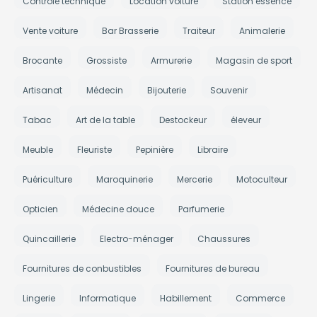
Contrôle technique
Location voiture
Station essence
Vente voiture
Bar Brasserie
Traiteur
Animalerie
Brocante
Grossiste
Armurerie
Magasin de sport
Artisanat
Médecin
Bijouterie
Souvenir
Tabac
Art de la table
Destockeur
éleveur
Meuble
Fleuriste
Pepinière
Libraire
Puériculture
Maroquinerie
Mercerie
Motoculteur
Opticien
Médecine douce
Parfumerie
Quincaillerie
Electro-ménager
Chaussures
Fournitures de conbustibles
Fournitures de bureau
Lingerie
Informatique
Habillement
Commerce