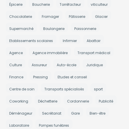
Épicerie
Boucherie
Torréfacteur
viticulteur
Chocolaterie
Fromager
Pâtisserie
Glacier
Supermarché
Boulangerie
Poissonnerie
Etablissements scolaires
Infirmier
Abattoir
Agence
Agence immobilière
Transport médical
Culture
Assureur
Auto-école
Juridique
Finance
Pressing
Etudes et conseil
Centre de soin
Transports spécialisés
sport
Coworking
Déchetterie
Cordonnerie
Publicité
Déménageur
Secrétariat
Gare
Bien-être
Laboratoire
Pompes funèbres