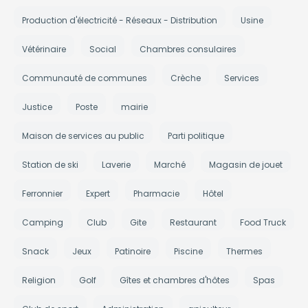
Production d'électricité - Réseaux - Distribution
Usine
Vétérinaire
Social
Chambres consulaires
Communauté de communes
Crèche
Services
Justice
Poste
mairie
Maison de services au public
Parti politique
Station de ski
Laverie
Marché
Magasin de jouet
Ferronnier
Expert
Pharmacie
Hôtel
Camping
Club
Gite
Restaurant
Food Truck
Snack
Jeux
Patinoire
Piscine
Thermes
Religion
Golf
Gîtes et chambres d'hôtes
Spas