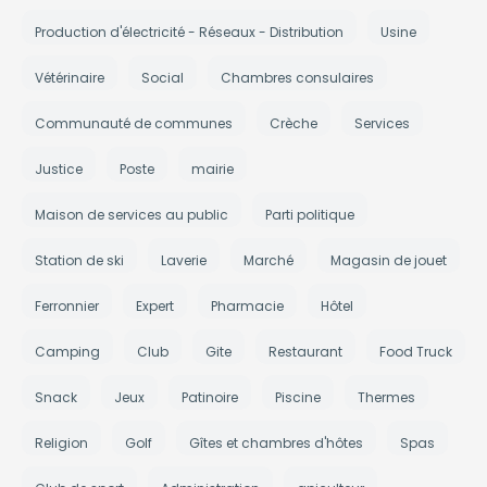
Production d'électricité - Réseaux - Distribution
Usine
Vétérinaire
Social
Chambres consulaires
Communauté de communes
Crèche
Services
Justice
Poste
mairie
Maison de services au public
Parti politique
Station de ski
Laverie
Marché
Magasin de jouet
Ferronnier
Expert
Pharmacie
Hôtel
Camping
Club
Gite
Restaurant
Food Truck
Snack
Jeux
Patinoire
Piscine
Thermes
Religion
Golf
Gîtes et chambres d'hôtes
Spas