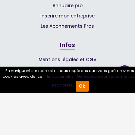
Annuaire pro
Inscrire mon entreprise
Les Abonnements Pros
Infos
Mentions légales et CGV
En naviguant sur notre site, nous espérons que vous goûterez nos
cookies avec délice !
En savoir plus.
Gérez votre consentement su
Suivez-nous
les cookies.
Ok
Accueil
Annuaire Pro
Agenda
Menu