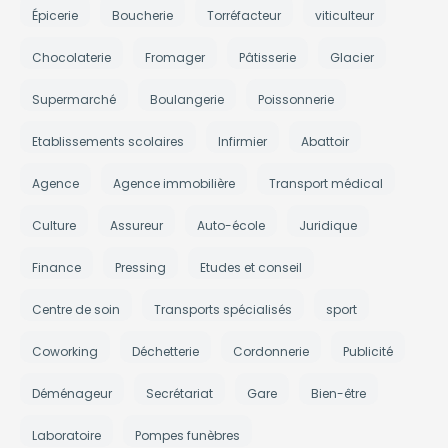
Épicerie
Boucherie
Torréfacteur
viticulteur
Chocolaterie
Fromager
Pâtisserie
Glacier
Supermarché
Boulangerie
Poissonnerie
Etablissements scolaires
Infirmier
Abattoir
Agence
Agence immobilière
Transport médical
Culture
Assureur
Auto-école
Juridique
Finance
Pressing
Etudes et conseil
Centre de soin
Transports spécialisés
sport
Coworking
Déchetterie
Cordonnerie
Publicité
Déménageur
Secrétariat
Gare
Bien-être
Laboratoire
Pompes funèbres