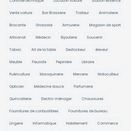
Contrôle technique
Location voiture
Station essence
Vente voiture
Bar Brasserie
Traiteur
Animalerie
Brocante
Grossiste
Armurerie
Magasin de sport
Artisanat
Médecin
Bijouterie
Souvenir
Tabac
Art de la table
Destockeur
éleveur
Meuble
Fleuriste
Pepinière
Libraire
Puériculture
Maroquinerie
Mercerie
Motoculteur
Opticien
Médecine douce
Parfumerie
Quincaillerie
Electro-ménager
Chaussures
Fournitures de conbustibles
Fournitures de bureau
Lingerie
Informatique
Habillement
Commerce