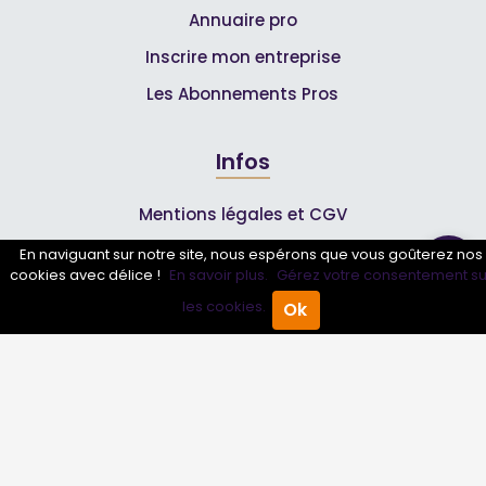
Annuaire pro
Inscrire mon entreprise
Les Abonnements Pros
Infos
Mentions légales et CGV
En naviguant sur notre site, nous espérons que vous goûterez nos
cookies avec délice !
En savoir plus.
Gérez votre consentement su
Suivez-nous
les cookies.
Ok
Accueil
Annuaire Pro
Agenda
Menu