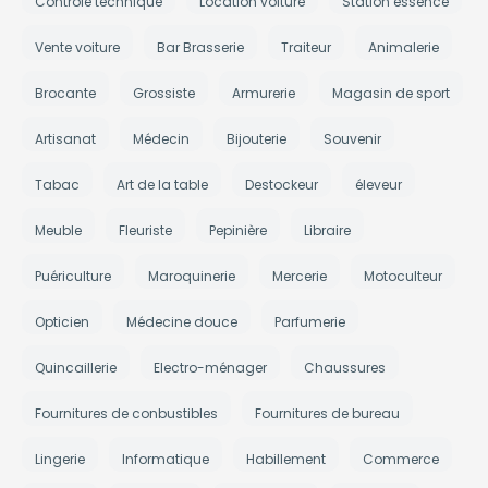
Contrôle technique
Location voiture
Station essence
Vente voiture
Bar Brasserie
Traiteur
Animalerie
Brocante
Grossiste
Armurerie
Magasin de sport
Artisanat
Médecin
Bijouterie
Souvenir
Tabac
Art de la table
Destockeur
éleveur
Meuble
Fleuriste
Pepinière
Libraire
Puériculture
Maroquinerie
Mercerie
Motoculteur
Opticien
Médecine douce
Parfumerie
Quincaillerie
Electro-ménager
Chaussures
Fournitures de conbustibles
Fournitures de bureau
Lingerie
Informatique
Habillement
Commerce