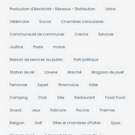
Production d'électricité - Réseaux - Distribution
Usine
Vétérinaire
Social
Chambres consulaires
Communauté de communes
Crèche
Services
Justice
Poste
mairie
Maison de services au public
Parti politique
Station de ski
Laverie
Marché
Magasin de jouet
Ferronnier
Expert
Pharmacie
Hôtel
Camping
Club
Gite
Restaurant
Food Truck
Snack
Jeux
Patinoire
Piscine
Thermes
Religion
Golf
Gîtes et chambres d'hôtes
Spas