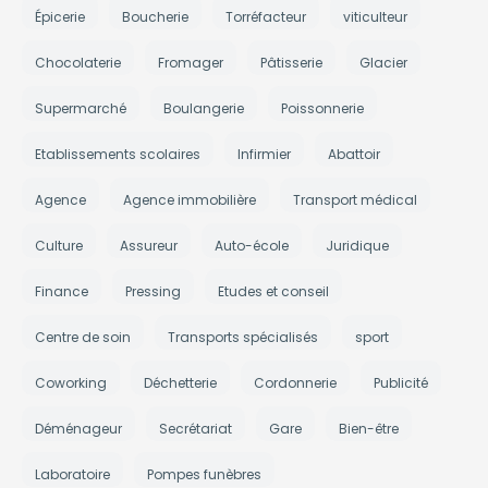
Épicerie
Boucherie
Torréfacteur
viticulteur
Chocolaterie
Fromager
Pâtisserie
Glacier
Supermarché
Boulangerie
Poissonnerie
Etablissements scolaires
Infirmier
Abattoir
Agence
Agence immobilière
Transport médical
Culture
Assureur
Auto-école
Juridique
Finance
Pressing
Etudes et conseil
Centre de soin
Transports spécialisés
sport
Coworking
Déchetterie
Cordonnerie
Publicité
Déménageur
Secrétariat
Gare
Bien-être
Laboratoire
Pompes funèbres