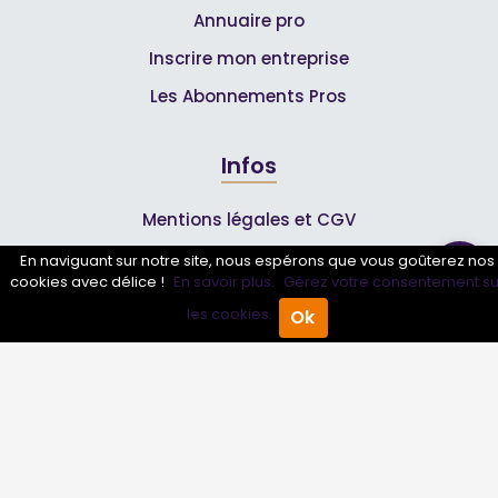
Annuaire pro
Inscrire mon entreprise
Les Abonnements Pros
Infos
Mentions légales et CGV
En naviguant sur notre site, nous espérons que vous goûterez nos
cookies avec délice !
En savoir plus.
Gérez votre consentement su
Suivez-nous
les cookies.
Ok
Accueil
Annuaire Pro
Agenda
Menu