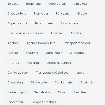
Épicerie
Boucherie
Torréfacteur
viticulteur
Chocolaterie
Fromager
Pâtisserie
Glacier
Supermarché
Boulangerie
Poissonnerie
Etablissements scolaires
Infirmier
Abattoir
Agence
Agence immobilière
Transport médical
Culture
Assureur
Auto-école
Juridique
Finance
Pressing
Etudes et conseil
Centre de soin
Transports spécialisés
sport
Coworking
Déchetterie
Cordonnerie
Publicité
Déménageur
Secrétariat
Gare
Bien-être
Laboratoire
Pompes funèbres