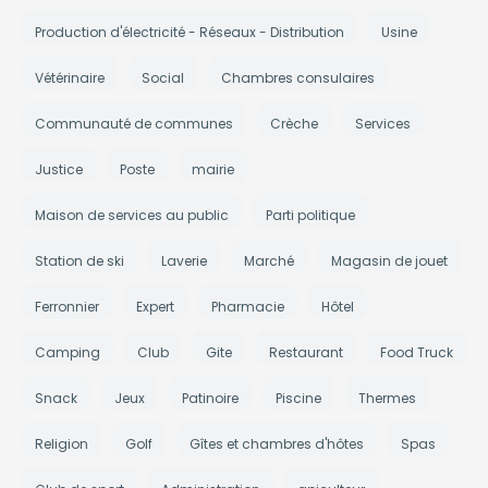
Production d'électricité - Réseaux - Distribution
Usine
Vétérinaire
Social
Chambres consulaires
Communauté de communes
Crèche
Services
Justice
Poste
mairie
Maison de services au public
Parti politique
Station de ski
Laverie
Marché
Magasin de jouet
Ferronnier
Expert
Pharmacie
Hôtel
Camping
Club
Gite
Restaurant
Food Truck
Snack
Jeux
Patinoire
Piscine
Thermes
Religion
Golf
Gîtes et chambres d'hôtes
Spas