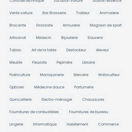
Contrôle technique
Location voiture
Station essence
Vente voiture
Bar Brasserie
Traiteur
Animalerie
Brocante
Grossiste
Armurerie
Magasin de sport
Artisanat
Médecin
Bijouterie
Souvenir
Tabac
Art de la table
Destockeur
éleveur
Meuble
Fleuriste
Pepinière
Libraire
Puériculture
Maroquinerie
Mercerie
Motoculteur
Opticien
Médecine douce
Parfumerie
Quincaillerie
Electro-ménager
Chaussures
Fournitures de conbustibles
Fournitures de bureau
Lingerie
Informatique
Habillement
Commerce