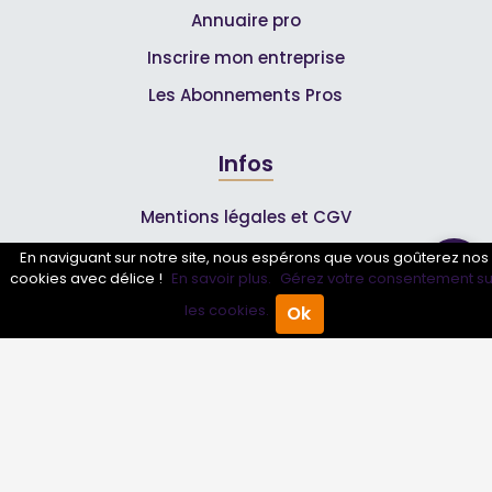
Annuaire pro
Inscrire mon entreprise
Les Abonnements Pros
Infos
Mentions légales et CGV
En naviguant sur notre site, nous espérons que vous goûterez nos
cookies avec délice !
En savoir plus.
Gérez votre consentement su
Suivez-nous
les cookies.
Ok
Accueil
Annuaire Pro
Agenda
Menu