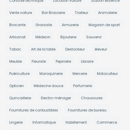
Contrôle technique
Location voiture
Station essence
Vente voiture
Bar Brasserie
Traiteur
Animalerie
Brocante
Grossiste
Armurerie
Magasin de sport
Artisanat
Médecin
Bijouterie
Souvenir
Tabac
Art de la table
Destockeur
éleveur
Meuble
Fleuriste
Pepinière
Libraire
Puériculture
Maroquinerie
Mercerie
Motoculteur
Opticien
Médecine douce
Parfumerie
Quincaillerie
Electro-ménager
Chaussures
Fournitures de conbustibles
Fournitures de bureau
Lingerie
Informatique
Habillement
Commerce