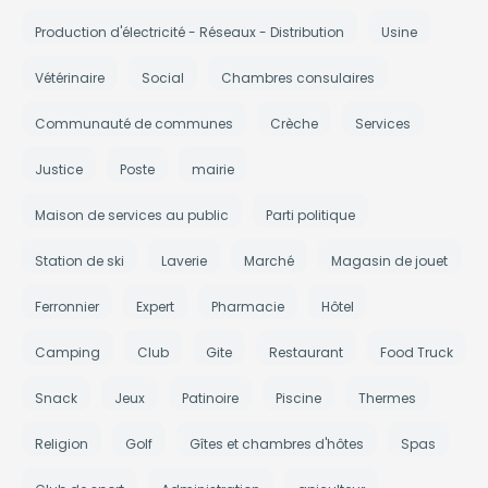
Production d'électricité - Réseaux - Distribution
Usine
Vétérinaire
Social
Chambres consulaires
Communauté de communes
Crèche
Services
Justice
Poste
mairie
Maison de services au public
Parti politique
Station de ski
Laverie
Marché
Magasin de jouet
Ferronnier
Expert
Pharmacie
Hôtel
Camping
Club
Gite
Restaurant
Food Truck
Snack
Jeux
Patinoire
Piscine
Thermes
Religion
Golf
Gîtes et chambres d'hôtes
Spas