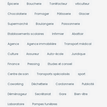
Épicerie
Boucherie
Torréfacteur
viticulteur
Chocolaterie
Fromager
Pâtisserie
Glacier
Supermarché
Boulangerie
Poissonnerie
Etablissements scolaires
Infirmier
Abattoir
Agence
Agence immobilière
Transport médical
Culture
Assureur
Auto-école
Juridique
Finance
Pressing
Etudes et conseil
Centre de soin
Transports spécialisés
sport
Coworking
Déchetterie
Cordonnerie
Publicité
Déménageur
Secrétariat
Gare
Bien-être
Laboratoire
Pompes funèbres