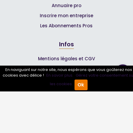
Annuaire pro
Inscrire mon entreprise
Les Abonnements Pros
Infos
Mentions légales et CGV
En naviguant sur notre site, nous espérons que vous goûterez nos
cookies avec délice !
En savoir plus.
Gérez votre consentement su
Suivez-nous
les cookies.
Ok
Accueil
Annuaire Pro
Agenda
Menu