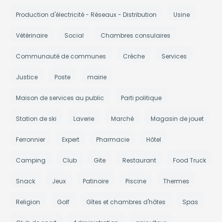
Production d'électricité - Réseaux - Distribution
Usine
Vétérinaire
Social
Chambres consulaires
Communauté de communes
Crèche
Services
Justice
Poste
mairie
Maison de services au public
Parti politique
Station de ski
Laverie
Marché
Magasin de jouet
Ferronnier
Expert
Pharmacie
Hôtel
Camping
Club
Gite
Restaurant
Food Truck
Snack
Jeux
Patinoire
Piscine
Thermes
Religion
Golf
Gîtes et chambres d'hôtes
Spas