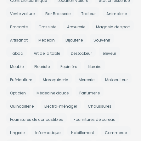
Contrôle technique
Location voiture
Station essence
Vente voiture
Bar Brasserie
Traiteur
Animalerie
Brocante
Grossiste
Armurerie
Magasin de sport
Artisanat
Médecin
Bijouterie
Souvenir
Tabac
Art de la table
Destockeur
éleveur
Meuble
Fleuriste
Pepinière
Libraire
Puériculture
Maroquinerie
Mercerie
Motoculteur
Opticien
Médecine douce
Parfumerie
Quincaillerie
Electro-ménager
Chaussures
Fournitures de conbustibles
Fournitures de bureau
Lingerie
Informatique
Habillement
Commerce