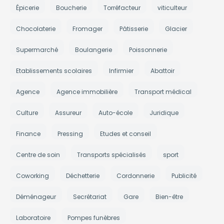
Épicerie
Boucherie
Torréfacteur
viticulteur
Chocolaterie
Fromager
Pâtisserie
Glacier
Supermarché
Boulangerie
Poissonnerie
Etablissements scolaires
Infirmier
Abattoir
Agence
Agence immobilière
Transport médical
Culture
Assureur
Auto-école
Juridique
Finance
Pressing
Etudes et conseil
Centre de soin
Transports spécialisés
sport
Coworking
Déchetterie
Cordonnerie
Publicité
Déménageur
Secrétariat
Gare
Bien-être
Laboratoire
Pompes funèbres