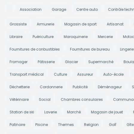
Association
Garage
Centre auto
Contrôle tech
Grossiste
Armurerie
Magasin de sport
Artisanat
Libraire
Puériculture
Maroquinerie
Mercerie
Motoc
Fournitures de conbustibles
Fournitures de bureau
Lingerie
Fromager
Pâtisserie
Glacier
Supermarché
Boula
Transport médical
Culture
Assureur
Auto-école
Déchetterie
Cordonnerie
Publicité
Déménageur
S
Vétérinaire
Social
Chambres consulaires
Communau
Station de ski
Laverie
Marché
Magasin de jouet
Patinoire
Piscine
Thermes
Religion
Golf
Gît