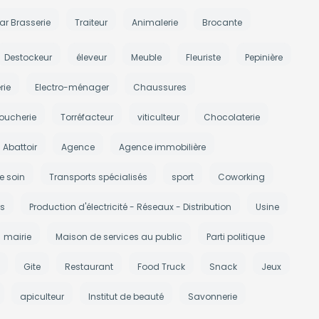
ar Brasserie
Traiteur
Animalerie
Brocante
Destockeur
éleveur
Meuble
Fleuriste
Pepinière
rie
Electro-ménager
Chaussures
oucherie
Torréfacteur
viticulteur
Chocolaterie
Abattoir
Agence
Agence immobilière
e soin
Transports spécialisés
sport
Coworking
s
Production d'électricité - Réseaux - Distribution
Usine
mairie
Maison de services au public
Parti politique
Gite
Restaurant
Food Truck
Snack
Jeux
apiculteur
Institut de beauté
Savonnerie