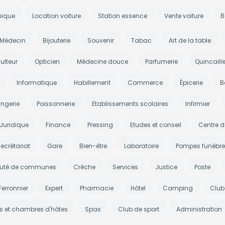
nique
Location voiture
Station essence
Vente voiture
B
Médecin
Bijouterie
Souvenir
Tabac
Art de la table
ulteur
Opticien
Médecine douce
Parfumerie
Quincaille
Informatique
Habillement
Commerce
Épicerie
B
ngerie
Poissonnerie
Etablissements scolaires
Infirmier
Juridique
Finance
Pressing
Etudes et conseil
Centre d
ecrétariat
Gare
Bien-être
Laboratoire
Pompes funèbre
té de communes
Crèche
Services
Justice
Poste
Ferronnier
Expert
Pharmacie
Hôtel
Camping
Club
es et chambres d'hôtes
Spas
Club de sport
Administration