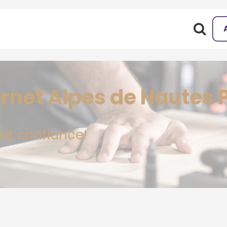
ternet Alpes de Hautes
ait confiance!