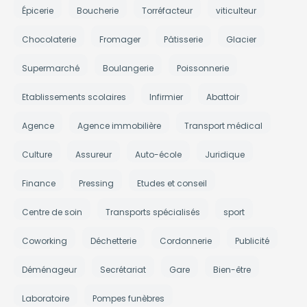
Épicerie
Boucherie
Torréfacteur
viticulteur
Chocolaterie
Fromager
Pâtisserie
Glacier
Supermarché
Boulangerie
Poissonnerie
Etablissements scolaires
Infirmier
Abattoir
Agence
Agence immobilière
Transport médical
Culture
Assureur
Auto-école
Juridique
Finance
Pressing
Etudes et conseil
Centre de soin
Transports spécialisés
sport
Coworking
Déchetterie
Cordonnerie
Publicité
Déménageur
Secrétariat
Gare
Bien-être
Laboratoire
Pompes funèbres