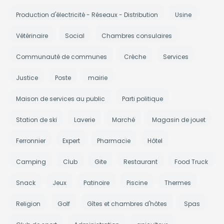
Production d'électricité - Réseaux - Distribution
Usine
Vétérinaire
Social
Chambres consulaires
Communauté de communes
Crèche
Services
Justice
Poste
mairie
Maison de services au public
Parti politique
Station de ski
Laverie
Marché
Magasin de jouet
Ferronnier
Expert
Pharmacie
Hôtel
Camping
Club
Gite
Restaurant
Food Truck
Snack
Jeux
Patinoire
Piscine
Thermes
Religion
Golf
Gîtes et chambres d'hôtes
Spas