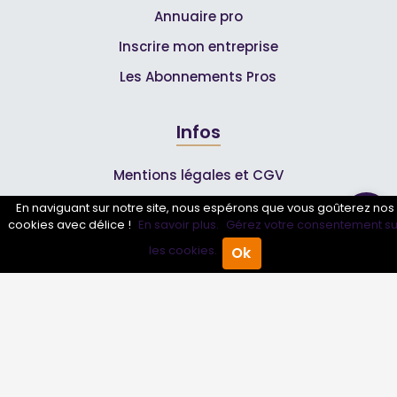
Annuaire pro
Inscrire mon entreprise
Les Abonnements Pros
Infos
Mentions légales et CGV
En naviguant sur notre site, nous espérons que vous goûterez nos
cookies avec délice !
En savoir plus.
Gérez votre consentement su
Suivez-nous
les cookies.
Ok
Accueil
Annuaire Pro
Agenda
Menu