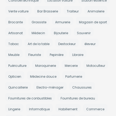
Contrôle technique
Location voiture
Station essence
Vente voiture
Bar Brasserie
Traiteur
Animalerie
Brocante
Grossiste
Armurerie
Magasin de sport
Artisanat
Médecin
Bijouterie
Souvenir
Tabac
Art de la table
Destockeur
éleveur
Meuble
Fleuriste
Pepinière
Libraire
Puériculture
Maroquinerie
Mercerie
Motoculteur
Opticien
Médecine douce
Parfumerie
Quincaillerie
Electro-ménager
Chaussures
Fournitures de conbustibles
Fournitures de bureau
Lingerie
Informatique
Habillement
Commerce