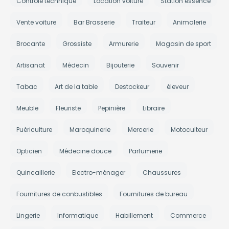
Contrôle technique
Location voiture
Station essence
Vente voiture
Bar Brasserie
Traiteur
Animalerie
Brocante
Grossiste
Armurerie
Magasin de sport
Artisanat
Médecin
Bijouterie
Souvenir
Tabac
Art de la table
Destockeur
éleveur
Meuble
Fleuriste
Pepinière
Libraire
Puériculture
Maroquinerie
Mercerie
Motoculteur
Opticien
Médecine douce
Parfumerie
Quincaillerie
Electro-ménager
Chaussures
Fournitures de conbustibles
Fournitures de bureau
Lingerie
Informatique
Habillement
Commerce