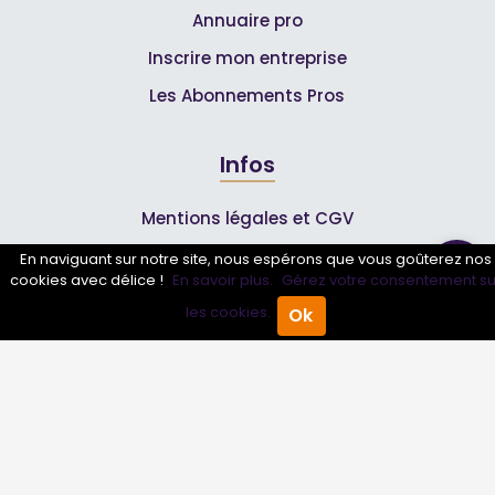
Annuaire pro
Inscrire mon entreprise
Les Abonnements Pros
Infos
Mentions légales et CGV
En naviguant sur notre site, nous espérons que vous goûterez nos
cookies avec délice !
En savoir plus.
Gérez votre consentement su
Suivez-nous
les cookies.
Ok
Accueil
Annuaire Pro
Agenda
Menu