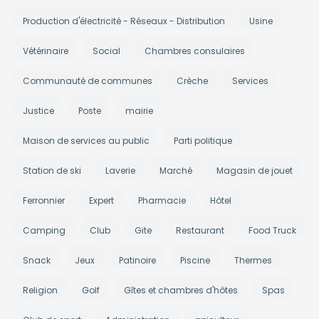
Production d'électricité - Réseaux - Distribution
Usine
Vétérinaire
Social
Chambres consulaires
Communauté de communes
Crèche
Services
Justice
Poste
mairie
Maison de services au public
Parti politique
Station de ski
Laverie
Marché
Magasin de jouet
Ferronnier
Expert
Pharmacie
Hôtel
Camping
Club
Gite
Restaurant
Food Truck
Snack
Jeux
Patinoire
Piscine
Thermes
Religion
Golf
Gîtes et chambres d'hôtes
Spas