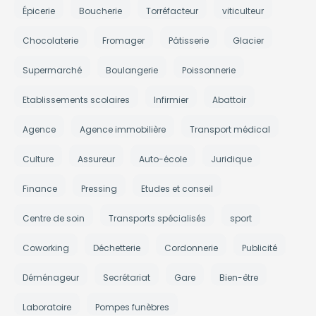
Épicerie
Boucherie
Torréfacteur
viticulteur
Chocolaterie
Fromager
Pâtisserie
Glacier
Supermarché
Boulangerie
Poissonnerie
Etablissements scolaires
Infirmier
Abattoir
Agence
Agence immobilière
Transport médical
Culture
Assureur
Auto-école
Juridique
Finance
Pressing
Etudes et conseil
Centre de soin
Transports spécialisés
sport
Coworking
Déchetterie
Cordonnerie
Publicité
Déménageur
Secrétariat
Gare
Bien-être
Laboratoire
Pompes funèbres