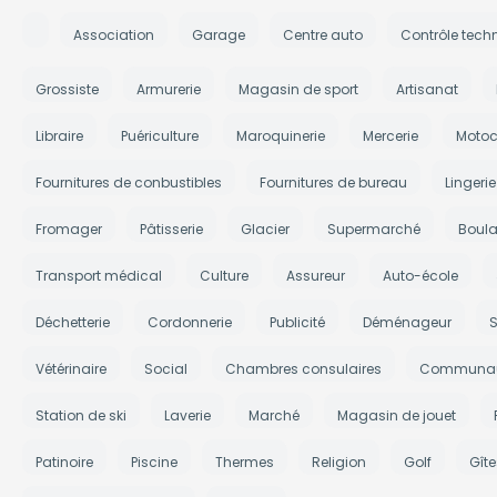
Association
Garage
Centre auto
Contrôle tech
Grossiste
Armurerie
Magasin de sport
Artisanat
Libraire
Puériculture
Maroquinerie
Mercerie
Motoc
Fournitures de conbustibles
Fournitures de bureau
Lingerie
Fromager
Pâtisserie
Glacier
Supermarché
Boula
Transport médical
Culture
Assureur
Auto-école
Déchetterie
Cordonnerie
Publicité
Déménageur
S
Vétérinaire
Social
Chambres consulaires
Communau
Station de ski
Laverie
Marché
Magasin de jouet
Patinoire
Piscine
Thermes
Religion
Golf
Gît