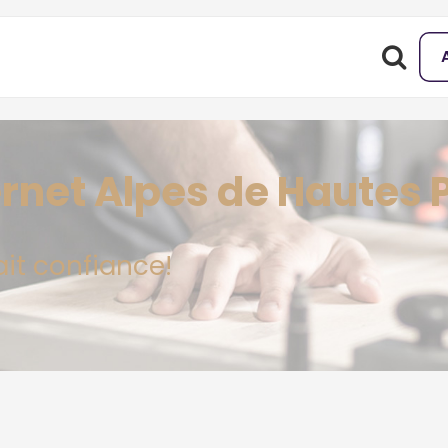
ternet Alpes de Hautes
ait confiance!