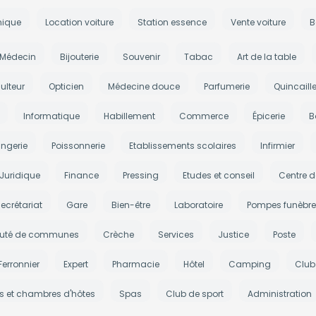
nique
Location voiture
Station essence
Vente voiture
B
Médecin
Bijouterie
Souvenir
Tabac
Art de la table
ulteur
Opticien
Médecine douce
Parfumerie
Quincaille
Informatique
Habillement
Commerce
Épicerie
B
ngerie
Poissonnerie
Etablissements scolaires
Infirmier
Juridique
Finance
Pressing
Etudes et conseil
Centre d
ecrétariat
Gare
Bien-être
Laboratoire
Pompes funèbre
té de communes
Crèche
Services
Justice
Poste
Ferronnier
Expert
Pharmacie
Hôtel
Camping
Club
es et chambres d'hôtes
Spas
Club de sport
Administration