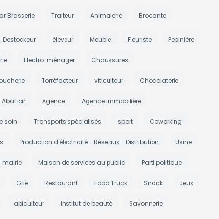
ar Brasserie
Traiteur
Animalerie
Brocante
Destockeur
éleveur
Meuble
Fleuriste
Pepinière
rie
Electro-ménager
Chaussures
oucherie
Torréfacteur
viticulteur
Chocolaterie
Abattoir
Agence
Agence immobilière
e soin
Transports spécialisés
sport
Coworking
s
Production d'électricité - Réseaux - Distribution
Usine
mairie
Maison de services au public
Parti politique
Gite
Restaurant
Food Truck
Snack
Jeux
apiculteur
Institut de beauté
Savonnerie