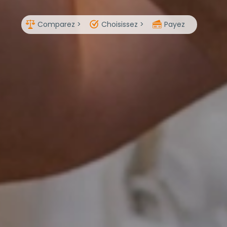
Comparez >
Choisissez >
Payez