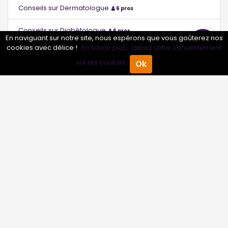
Conseils sur Dermatologue
6 pros
Conseils sur Diabétologue
6 pros
En naviguant sur notre site, nous espérons que vous goûterez nos
cookies avec délice !
En savoir plus.
Gérez votre consentement
Conseils sur Échographiste
6 pros
sur les cookies.
Ok
Accueil
Annuaire Pro
Agenda
Menu
Conseils sur Endocrinologue
6 pros
Conseils sur Endocrinologue - Diabétologue
0 pros
Conseils sur Étiopathe
6 pros
Conseils sur Gastro-entérologue
6 pros
Conseils sur Gastro-entérologue - Hépatologue
0 pros
Conseils sur Gériatre
6 pros
Conseils sur Gériatre - Gérontologue
0 pros