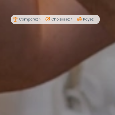
Comparez >
Choisissez >
Payez