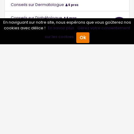
Conseils sur Dermatologue
6 pros
Conseils sur Diabétologue
6 pros
En naviguant sur notre site, nous espérons que vous goûterez nos
cookies avec délice !
En savoir plus.
Gérez votre consentement
Conseils sur Échographiste
6 pros
sur les cookies.
Ok
Accueil
Annuaire Pro
Agenda
Menu
Conseils sur Endocrinologue
6 pros
Conseils sur Endocrinologue - Diabétologue
0 pros
Conseils sur Étiopathe
6 pros
Conseils sur Gastro-entérologue
6 pros
Conseils sur Gastro-entérologue - Hépatologue
0 pros
Conseils sur Gériatre
6 pros
Conseils sur Gériatre - Gérontologue
0 pros