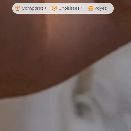
Comparez >
Choisissez >
Payez