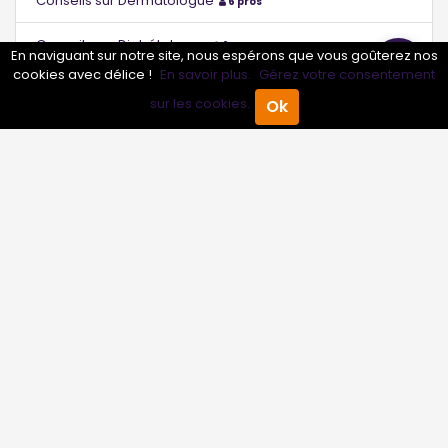
Conseils sur Dermatologue
6 pros
Conseils sur Diabétologue
6 pros
En naviguant sur notre site, nous espérons que vous goûterez nos
cookies avec délice !
En savoir plus.
Gérez votre consentement
Conseils sur Échographiste
6 pros
sur les cookies.
Ok
Accueil
Annuaire Pro
Agenda
Menu
Conseils sur Endocrinologue
6 pros
Conseils sur Endocrinologue - Diabétologue
0 pros
Conseils sur Étiopathe
6 pros
Conseils sur Gastro-entérologue
6 pros
Conseils sur Gastro-entérologue - Hépatologue
0 pros
Conseils sur Gériatre
6 pros
Conseils sur Gériatre - Gérontologue
0 pros
Conseils sur Gérontologue
6 pros