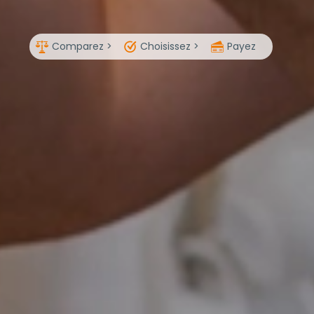
Comparez >
Choisissez >
Payez