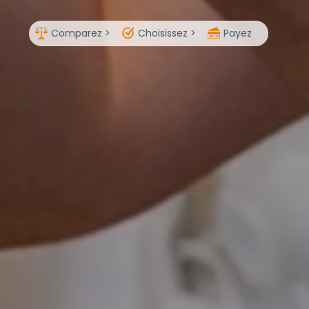
Comparez >
Choisissez >
Payez