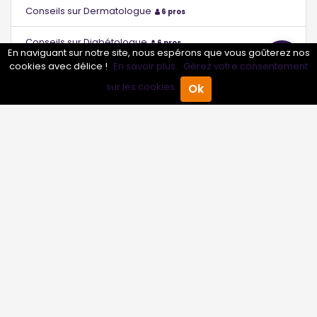
Conseils sur Dermatologue
6 pros
Conseils sur Diabétologue
6 pros
En naviguant sur notre site, nous espérons que vous goûterez nos
cookies avec délice !
En savoir plus.
Gérez votre consentement
Conseils sur Échographiste
6 pros
sur les cookies.
Ok
Accueil
Annuaire Pro
Agenda
Menu
Conseils sur Endocrinologue
6 pros
Conseils sur Endocrinologue - Diabétologue
0 pros
Conseils sur Étiopathe
6 pros
Conseils sur Gastro-entérologue
6 pros
Conseils sur Gastro-entérologue - Hépatologue
0 pros
Conseils sur Gériatre
6 pros
Conseils sur Gériatre - Gérontologue
0 pros