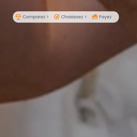
Comparez >
Choisissez >
Payez