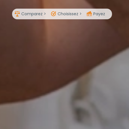
Comparez >
Choisissez >
Payez