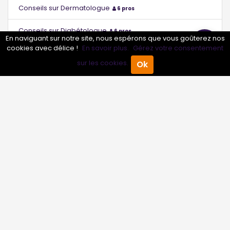
Conseils sur Dermatologue
6 pros
Conseils sur Diabétologue
6 pros
En naviguant sur notre site, nous espérons que vous goûterez nos
cookies avec délice !
En savoir plus.
Gérez votre consentement
Conseils sur Échographiste
6 pros
sur les cookies.
Ok
Accueil
Annuaire Pro
Agenda
Menu
Conseils sur Endocrinologue
6 pros
Conseils sur Endocrinologue - Diabétologue
0 pros
Conseils sur Étiopathe
6 pros
Conseils sur Gastro-entérologue
6 pros
Conseils sur Gastro-entérologue - Hépatologue
0 pros
Conseils sur Gériatre
6 pros
Conseils sur Gériatre - Gérontologue
0 pros