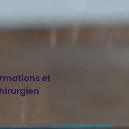
ormations et
hirurgien