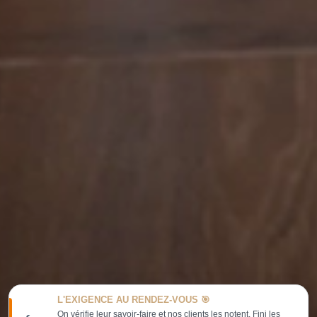
L'EXIGENCE AU RENDEZ-VOUS 🎯
On vérifie leur savoir-faire et nos clients les notent. Fini les