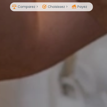
Comparez >
Choisissez >
Payez