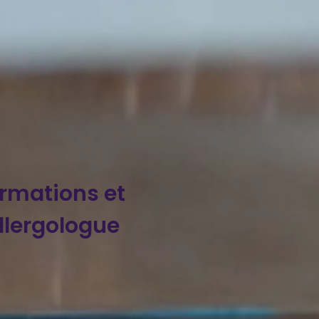
ormations et
lergologue