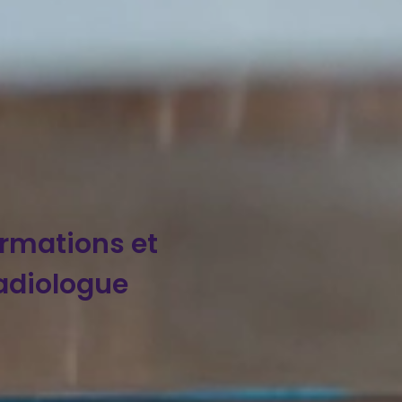
ormations et
adiologue