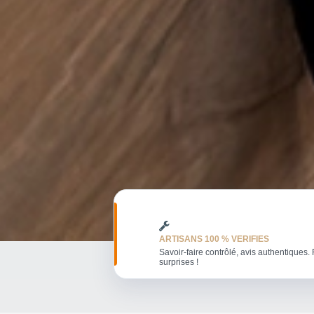
ARTISANS 100 % VERIFIES
Savoir-faire contrôlé, avis authentiques. 
surprises !