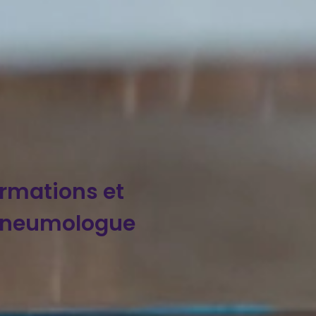
ormations et
pneumologue