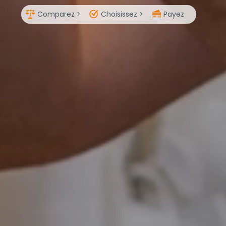
Comparez >
Choisissez >
Payez