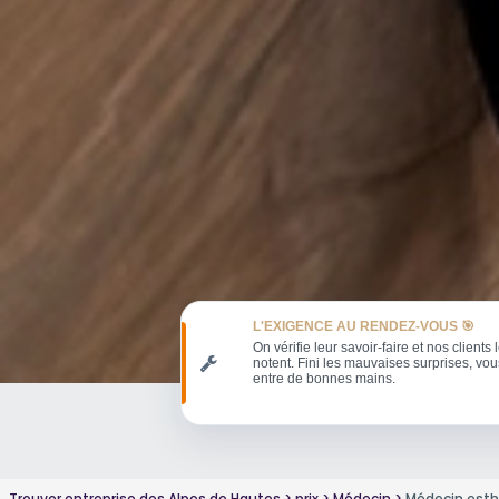
L'EXIGENCE AU RENDEZ-VOUS 🎯
On vérifie leur savoir-faire et nos clients 
notent. Fini les mauvaises surprises, vou
entre de bonnes mains.
Trouver entreprise des Alpes de Hautes
prix
Médecin
Médecin esth