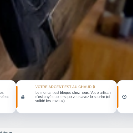
VOTRE ARGENT EST AU CHAUD 🔒
les
Le montant est bloqué chez nous. Votre artisan
s êtes
n'est payé que lorsque vous avez le sourire (et
validé les travaux).
étique