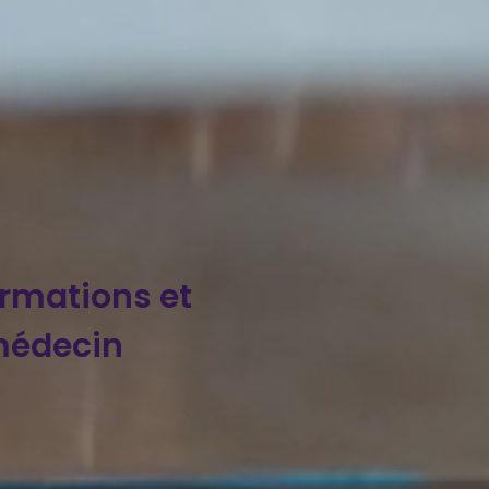
ormations et
médecin