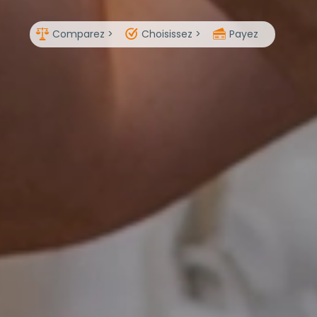
Comparez >
Choisissez >
Payez