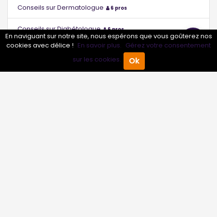
Conseils sur Dermatologue
6 pros
Conseils sur Diabétologue
6 pros
En naviguant sur notre site, nous espérons que vous goûterez nos
cookies avec délice !
En savoir plus.
Gérez votre consentement
Conseils sur Échographiste
6 pros
sur les cookies.
Ok
Accueil
Annuaire Pro
Agenda
Menu
Conseils sur Endocrinologue
6 pros
Conseils sur Endocrinologue - Diabétologue
0 pros
Conseils sur Étiopathe
6 pros
Conseils sur Gastro-entérologue
6 pros
Conseils sur Gastro-entérologue - Hépatologue
0 pros
Conseils sur Gériatre
6 pros
Conseils sur Gériatre - Gérontologue
0 pros