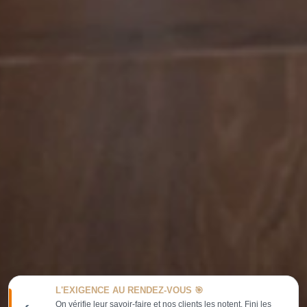
L'EXIGENCE AU RENDEZ-VOUS 🎯
On vérifie leur savoir-faire et nos clients les notent. Fini les