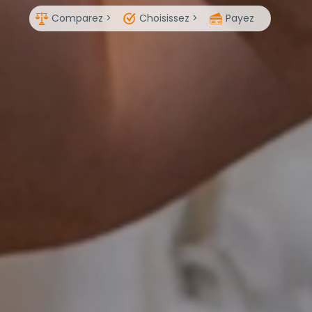
Comparez >
Choisissez >
Payez