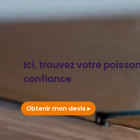
Ici, trouvez votre poisso
confiance
Obtenir mon devis