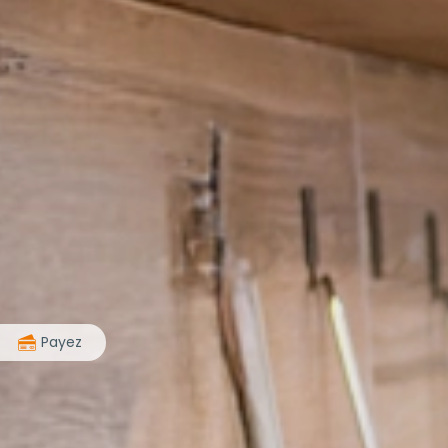
>
Payez