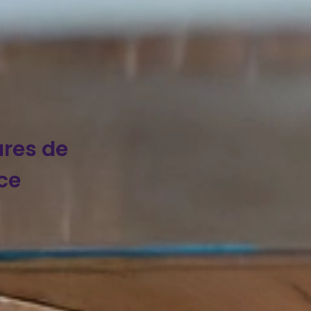
ures de
ce