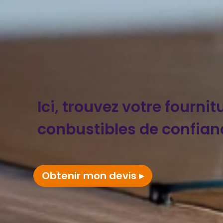
Ici, trouvez votre fournit
conbustibles de confian
Obtenir mon devis