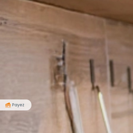
>
Payez