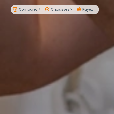
Comparez >
Choisissez >
Payez