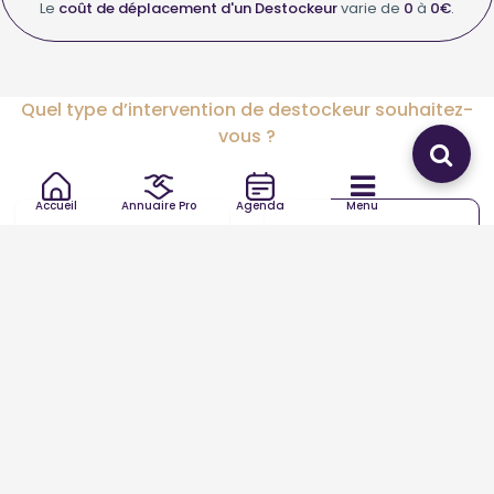
Le
coût de déplacement d'un Destockeur
varie de
0
à
0€
.
Quel type d’intervention de destockeur souhaitez-
vous ?
Accueil
Annuaire Pro
Agenda
Menu
Destockeur
Destockeur autre
Trouver votre Destockeur autour de vous