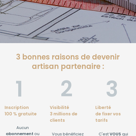
3 bonnes raisons de devenir
artisan partenaire :
Inscription
Visibilité
Liberté
100 % gratuite
3 millions de
de fixer vos
clients
tarifs
Aucun
abonnement
ou
Vous bénéficiez
C'est
VOUS
qui