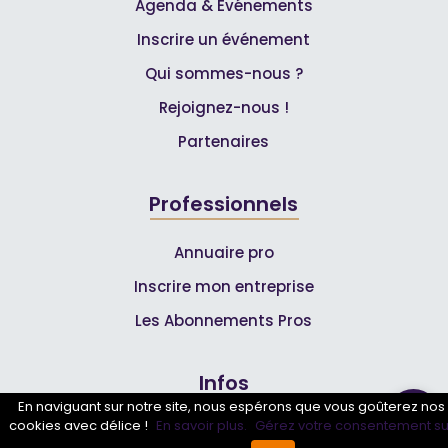
Agenda & Événements
Inscrire un événement
Qui sommes-nous ?
Rejoignez-nous !
Partenaires
Professionnels
Annuaire pro
Inscrire mon entreprise
Les Abonnements Pros
Infos
En naviguant sur notre site, nous espérons que vous goûterez nos
cookies avec délice !
En savoir plus.
Gérez votre consentement su
Mentions légales et CGV