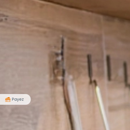
>
Payez