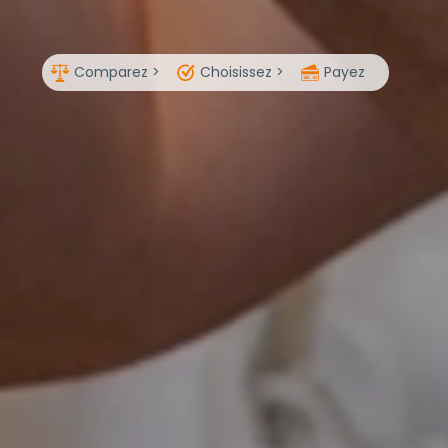
Comparez >
Choisissez >
Payez