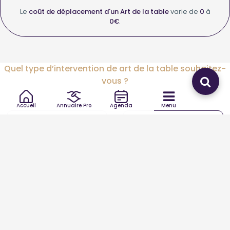
Le
coût de déplacement d'un Art de la table
varie de
0
à
0€
.
Quel type d’intervention de art de la table souhaitez-
vous ?
Accueil
Annuaire Pro
Agenda
Menu
Art de la table
Art de la table autre
Trouver votre Art de la table autour de vous