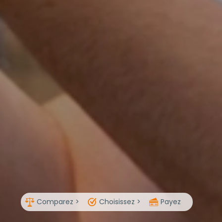
Comparez >
Choisissez >
Payez