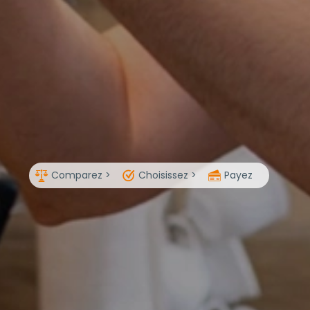
Comparez >
Choisissez >
Payez